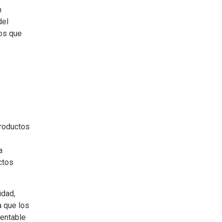
n
del
ios que
productos
a
ctos
idad,
a que los
rentable