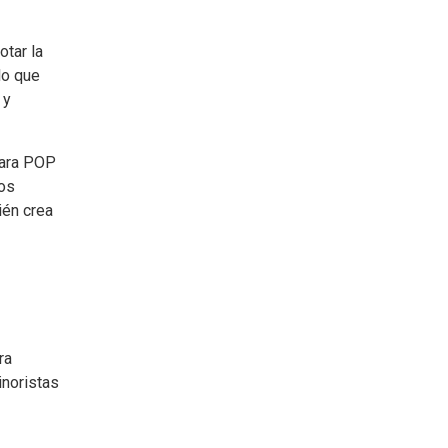
otar la
lo que
 y
para POP
los
ién crea
ra
inoristas