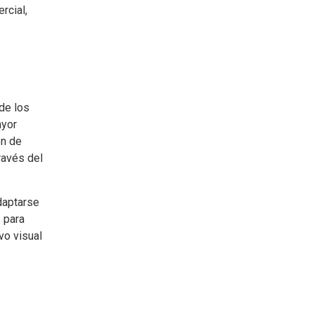
rcial,
 de los
ayor
en de
ravés del
daptarse
 para
vo visual