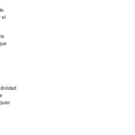
de
 el
la
 que
ibilidad
ue
quier