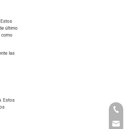
 Estos
de último
, como
nte las
. Estos
nos
+86- 15
lynnlee