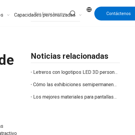
Contáctenos
os
Capacidades personalizadas
Noticias relacionadas
 de
Letreros con logotipos LED 3D personalizados para tiendas minoristas y marcas comerciales
Cómo las exhibiciones semipermanentes cierran la brecha entre las exhibiciones minoristas temporales y permanentes
Los mejores materiales para pantallas semipermanentes: opciones de cartón, PVC, acrílico y metal
as
tractivo